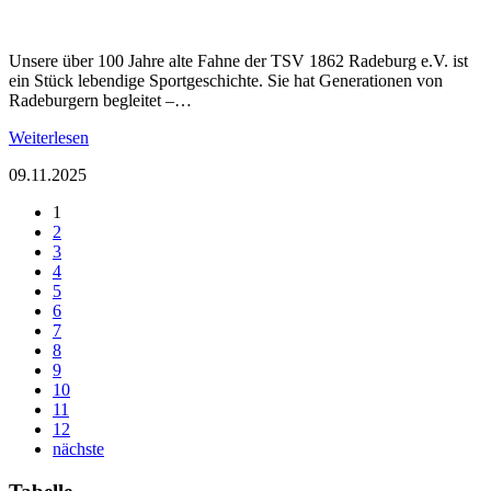
Unsere über 100 Jahre alte Fahne der TSV 1862 Radeburg e.V. ist
ein Stück lebendige Sportgeschichte. Sie hat Generationen von
Radeburgern begleitet –…
Weiterlesen
09.11.2025
1
2
3
4
5
6
7
8
9
10
11
12
nächste