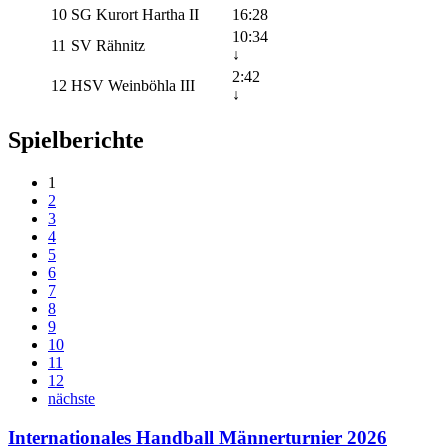
10
SG Kurort Hartha II
16:28
10:34
11
SV Rähnitz
↓
2:42
12
HSV Weinböhla III
↓
Spielberichte
1
2
3
4
5
6
7
8
9
10
11
12
nächste
Internationales Handball Männerturnier 2026