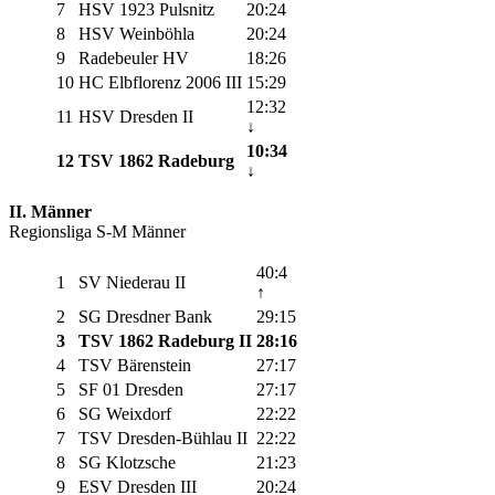
7
HSV 1923 Pulsnitz
20:24
8
HSV Weinböhla
20:24
9
Radebeuler HV
18:26
10
HC Elbflorenz 2006 III
15:29
12:32
11
HSV Dresden II
↓
10:34
12
TSV 1862 Radeburg
↓
II. Männer
Regionsliga S-M Männer
40:4
1
SV Niederau II
↑
2
SG Dresdner Bank
29:15
3
TSV 1862 Radeburg II
28:16
4
TSV Bärenstein
27:17
5
SF 01 Dresden
27:17
6
SG Weixdorf
22:22
7
TSV Dresden-Bühlau II
22:22
8
SG Klotzsche
21:23
9
ESV Dresden III
20:24