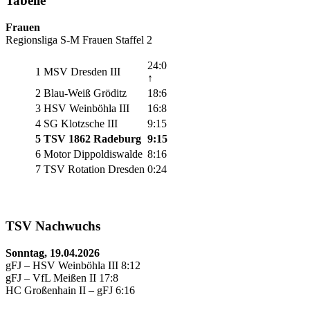
Tabelle
Frauen
Regionsliga S-M Frauen Staffel 2
24:0
1
MSV Dresden III
↑
2
Blau-Weiß Gröditz
18:6
3
HSV Weinböhla III
16:8
4
SG Klotzsche III
9:15
5
TSV 1862 Radeburg
9:15
6
Motor Dippoldiswalde
8:16
7
TSV Rotation Dresden
0:24
TSV Nachwuchs
Sonntag, 19.04.2026
gFJ – HSV Weinböhla III 8:12
gFJ – VfL Meißen II 17:8
HC Großenhain II – gFJ 6:16