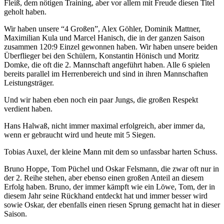
Fleiß, dem nötigen Training, aber vor allem mit Freude diesen Titel
geholt haben.
Wir haben unsere “4 Großen”, Alex Göhler, Dominik Mattner,
Maximilian Kula und Marcel Hanisch, die in der ganzen Saison
zusammen 120:9 Einzel gewonnen haben. Wir haben unsere beiden
Überflieger bei den Schülern, Konstantin Hönisch und Moritz
Domke, die oft die 2. Mannschaft angeführt haben. Alle 6 spielen
bereits parallel im Herrenbereich und sind in ihren Mannschaften
Leistungsträger.
Und wir haben eben noch ein paar Jungs, die großen Respekt
verdient haben.
Hans Halwaß, nicht immer maximal erfolgreich, aber immer da,
wenn er gebraucht wird und heute mit 5 Siegen.
Tobias Auxel, der kleine Mann mit dem so unfassbar harten Schuss.
Bruno Hoppe, Tom Püchel und Oskar Felsmann, die zwar oft nur in
der 2. Reihe stehen, aber ebenso einen großen Anteil an diesem
Erfolg haben. Bruno, der immer kämpft wie ein Löwe, Tom, der in
diesem Jahr seine Rückhand entdeckt hat und immer besser wird
sowie Oskar, der ebenfalls einen riesen Sprung gemacht hat in dieser
Saison.