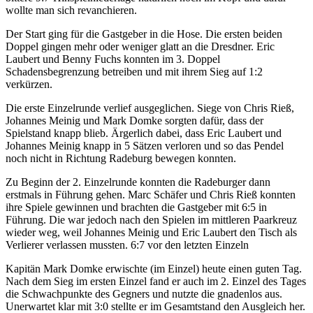
wollte man sich revanchieren.
Der Start ging für die Gastgeber in die Hose. Die ersten beiden
Doppel gingen mehr oder weniger glatt an die Dresdner. Eric
Laubert und Benny Fuchs konnten im 3. Doppel
Schadensbegrenzung betreiben und mit ihrem Sieg auf 1:2
verkürzen.
Die erste Einzelrunde verlief ausgeglichen. Siege von Chris Rieß,
Johannes Meinig und Mark Domke sorgten dafür, dass der
Spielstand knapp blieb. Ärgerlich dabei, dass Eric Laubert und
Johannes Meinig knapp in 5 Sätzen verloren und so das Pendel
noch nicht in Richtung Radeburg bewegen konnten.
Zu Beginn der 2. Einzelrunde konnten die Radeburger dann
erstmals in Führung gehen. Marc Schäfer und Chris Rieß konnten
ihre Spiele gewinnen und brachten die Gastgeber mit 6:5 in
Führung. Die war jedoch nach den Spielen im mittleren Paarkreuz
wieder weg, weil Johannes Meinig und Eric Laubert den Tisch als
Verlierer verlassen mussten. 6:7 vor den letzten Einzeln
Kapitän Mark Domke erwischte (im Einzel) heute einen guten Tag.
Nach dem Sieg im ersten Einzel fand er auch im 2. Einzel des Tages
die Schwachpunkte des Gegners und nutzte die gnadenlos aus.
Unerwartet klar mit 3:0 stellte er im Gesamtstand den Ausgleich her.