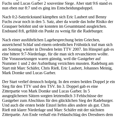
Fuchs und Lucas Garber 2 souveräne Siege. Aber statt 9:6 stand es
nun eben nur 8:7 und es ging ins Entscheidungsdoppel.
Nach 0:2-Satzrückstand kämpften sich Eric Laubert und Benny
Fuchs zwar noch in den 5. Satz, aber da wurde das hohe Risiko der
Graupaer belohnt und sie konnten im Gesamtstand ausgleichen.
Endstand 8:8, gefühlt ein Punkt zu wenig für die Radeburger.
Nach einer ausführlichen Lagebesprechung beim Griechen,
ausreichend Schlaf und einem ordentlichen Frühstück traf man sich
am Sonntag wieder in Dresden beim TTV 2007. Im Hinspiel gab es
eine bittere 9:7-Niederlage, für die man sich revanchieren wollte.
Die Voraussetzungen waren günstig, weil die Gastgeber auf
Nummer 1 und 2 der Aufstellung verzichten mussten. Radeburg am
Start mit Marc Schäfer, Chris Rieß, Eric Laubert, Johannes Meinig,
Mark Domke und Lucas Garber.
Der Start verlief dennoch holprig. In den ersten beiden Doppel je ein
Sieg für den TTV und den TSV. Im 3. Doppel gab es eine
Zitterpartie von Mark Domke und Lucas Garber. In 5
ausgeglichenen Sätzen sorgten letztendlich 3 Fehlschüsse der
Gastgeber zum Abschluss für den glücklichen Sieg der Radeburger.
Und auch die ersten beide Einzel liefen alles andere als gut. Chris
Rieß mit klarer Niederlage und Marc Schäfer mit der nächsten
Zitterpartie. Am Ende verhalf ein Fehlaufschlag des Dresdners dem