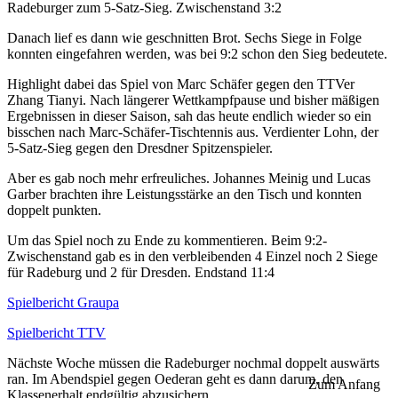
Radeburger zum 5-Satz-Sieg. Zwischenstand 3:2
Danach lief es dann wie geschnitten Brot. Sechs Siege in Folge
konnten eingefahren werden, was bei 9:2 schon den Sieg bedeutete.
Highlight dabei das Spiel von Marc Schäfer gegen den TTVer
Zhang Tianyi. Nach längerer Wettkampfpause und bisher mäßigen
Ergebnissen in dieser Saison, sah das heute endlich wieder so ein
bisschen nach Marc-Schäfer-Tischtennis aus. Verdienter Lohn, der
5-Satz-Sieg gegen den Dresdner Spitzenspieler.
Aber es gab noch mehr erfreuliches. Johannes Meinig und Lucas
Garber brachten ihre Leistungsstärke an den Tisch und konnten
doppelt punkten.
Um das Spiel noch zu Ende zu kommentieren. Beim 9:2-
Zwischenstand gab es in den verbleibenden 4 Einzel noch 2 Siege
für Radeburg und 2 für Dresden. Endstand 11:4
Spielbericht Graupa
Spielbericht TTV
Nächste Woche müssen die Radeburger nochmal doppelt auswärts
ran. Im Abendspiel gegen Oederan geht es dann darum, den
Zum Anfang
Klassenerhalt endgültig abzusichern.