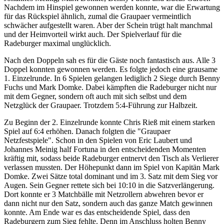
Nachdem im Hinspiel gewonnen werden konnte, war die Erwartung
für das Rückspiel ähnlich, zumal die Graupaer vermeintlich
schwächer aufgestellt waren. Aber der Schein trügt halt manchmal
und der Heimvorteil wirkt auch. Der Spielverlauf für die
Radeburger maximal unglücklich.
Nach den Doppeln sah es für die Gäste noch fantastisch aus. Alle 3
Doppel konnten gewonnen werden. Es folgte jedoch eine grausame
1. Einzelrunde. In 6 Spielen gelangen lediglich 2 Siege durch Benny
Fuchs und Mark Domke. Dabei kämpften die Radeburger nicht nur
mit dem Gegner, sondern oft auch mit sich selbst und dem
Netzglück der Graupaer. Trotzdem 5:4-Führung zur Halbzeit.
Zu Beginn der 2. Einzelrunde konnte Chris Rieß mit einem starken
Spiel auf 6:4 erhöhen. Danach folgten die "Graupaer
Netzfestspiele". Schon in den Spielen von Eric Laubert und
Johannes Meinig half Fortuna in den entscheidenden Momenten
kräftig mit, sodass beide Radeburger entnervt den Tisch als Verlierer
verlassen mussten. Der Höhepunkt dann im Spiel von Kapitän Mark
Domke. Zwei Sätze total dominant und im 3. Satz mit dem Sieg vor
Augen. Sein Gegner rettete sich bei 10:10 in die Satzverlängerung.
Dort konnte er 3 Matchbälle mit Netzrollern abwehren bevor er
dann nicht nur den Satz, sondern auch das ganze Match gewinnen
konnte. Am Ende war es das entscheidende Spiel, dass den
Radeburgern zum Sieg fehlte. Denn im Anschluss holten Benny